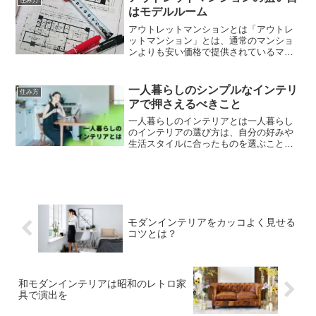
ぞれの介護レベルにあっ...
はモデルルーム
アウトレットマンションとは「アウトレ
ットマンション」とは、通常のマンショ
ンよりも安い価格で提供されているマン
ションのこと。通常価格よりも安く購入
できるため、お得感があるというメリッ
トがある。アウトレットマンションと聞
一人暮らしのシンプルなインテリ
住み方
くと欠陥住宅のイメージが...
アで押さえるべきこと
一人暮らしのインテリアとは一人暮らし
のインテリアの選び方は、自分の好みや
生活スタイルに合ったものを選ぶことが
大切である。部屋の広さや家具の置き方
などを考慮して選ぶとよい。一人暮らし
のインテリアは、自分一人だから好きに
コーディネイトできる。自...
モダンインテリアをカッコよく見せる
コツとは？
和モダンインテリアは昭和のレトロ家
具で演出を