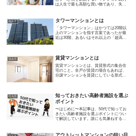
は人生で最も高額な買い物であり、失敗
は許されないと肝に銘じる。ローン返済
計画をしっかり立て、無理のないマンシ
ョン購入を心がける。ママンション購入
タワーマンションとは
住み方
を考えている人は検討する...
「タワーマンション」はかつては20階以
上のマンションを指す言葉であったが最
近は30階、あるいはそれ以上の「超高層
マンション」のことを指している。今各
地でタワーマンションが建築、分譲され
ている。ビルやタワーのようになってい
ることからタワーマン...
賃貸マンションとは
住み方
賃貸マンションとは、賃貸形式の集合住
宅のこと。全戸が賃貸の場合もあれば、
分譲マンションを賃貸にしている形式が
ある。賃貸マンションで住んでいる人は
多い。賃貸マンションは、入居者が退去
する際に原状回復義務がある。一方、賃
貸アパートは入居者が退去...
知っておきたい高齢者施設を選ぶ
住み方
ポイント
〜はじめに〜本記事は、50代で知ってお
きたい高齢者施設を選ぶポイントについ
て解説しています。誰にも気兼ねするこ
となく、老後の楽しみを謳歌するなら、
有料老人ホームなどの高齢者施設がおす
すめです。既に介護が必要な方は、それ
アウトレットマンションの狙い目
住み方