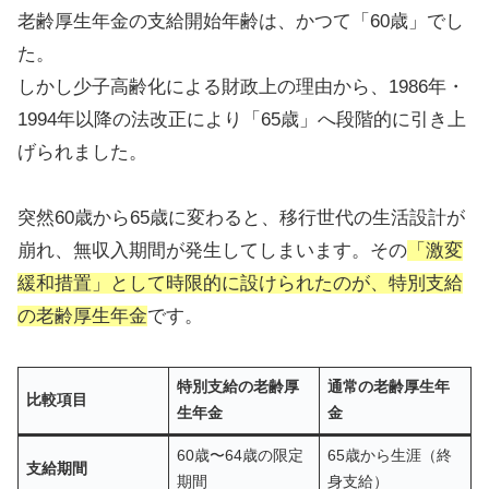
老齢厚生年金の支給開始年齢は、かつて「60歳」でし
た。
しかし少子高齢化による財政上の理由から、1986年・
1994年以降の法改正により「65歳」へ段階的に引き上
げられました。
突然60歳から65歳に変わると、移行世代の生活設計が
崩れ、無収入期間が発生してしまいます。その
「激変
緩和措置」として時限的に設けられたのが、特別支給
の老齢厚生年金
です。
特別支給の老齢厚
通常の老齢厚生年
比較項目
生年金
金
60歳〜64歳の限定
65歳から生涯（終
支給期間
期間
身支給）