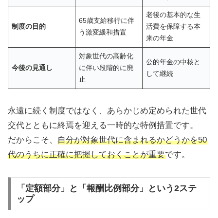
老後の基本的な生
65歳支給移行に伴
制度の目的
活費を保障する本
う激変緩和措置
来の年金
対象世代の高齢化
公的年金の中核と
今後の見通し
に伴い段階的に廃
して継続
止
永遠に続く制度ではなく、あらかじめ定められた世代
交代とともに終焉を迎える一時的な特例措置です。
だからこそ、
自分が対象世代に含まれるかどうかを50
代のうちに正確に把握しておくことが重要
です。
「定額部分」と「報酬比例部分」という2ステ
ップ