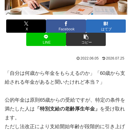
X
Facebook
はてブ
LINE
コピー
2022.06.05
2026.07.25
「自分は何歳から年金をもらえるのか」「60歳から支
給される年金があると聞いたけれど本当？」
公的年金は原則65歳からの受給ですが、特定の条件を
満たした人は
「特別支給の老齢厚生年金」
を受け取れ
ます。
ただし法改正により支給開始年齢が段階的に引き上げ