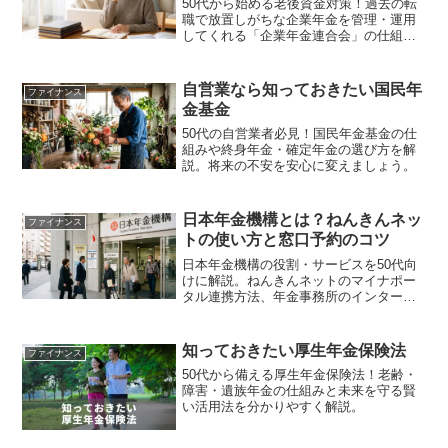
50代から始める老後資金対策！過去の転
職で放置しがちな企業年金を管理・運用
してくれる「企業年金連合会」の仕組み
と利用するポイントを解説します。隠れ
た資産を賢く受け取り、生涯の安心を手
に入れるための具体的な手順が分かりま
自営業なら知っておきたい国民年
ファイナンス
す。
金基金
50代の自営業者必見！国民年金基金の仕
組みや終身年金・確定年金の選び方を解
説。将来の不安を安心に変えましょう。
日本年金機構とは？ねんきんネッ
ファイナンス
トの使い方と窓口予約のコツ
日本年金機構の役割・サービスを50代向
けに解説。ねんきんネットのマイナポー
タル連携方法、年金事務所のインターネ
ット予約の活用法、窓口持参物まで、老
後の準備に役立つ情報をまとめました。
知っておきたい厚生年金保険法
ファイナンス
50代から備える厚生年金保険法！老齢・
障害・遺族年金の仕組みと未来を守る賢
い活用法を分かりやすく解説。