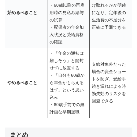
・60歳以降の再雇
け取れるかが明確
始めるべきこと
用時の見込み給与
になり、定年後の
の試算
生活費の不足分を
・配偶者の年金加
正確に予測できる
入状況と受給資格
の確認
・「年金の通知は
難しそう」と開封
支給対象外だった
せずに放置する
場合の資金ショー
・「自分も60歳か
トを防ぎ、受給手
やめるべきこと
ら年金がもらえる
続き漏れによる時
はず」という思い
効失効のリスクを
込み
回避できる
・60歳手前での無
計画な早期退職
まとめ