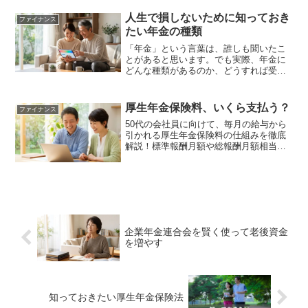
人生で損しないために知っておき
ファイナンス
たい年金の種類
「年金」という言葉は、誰しも聞いたこ
とがあると思います。でも実際、年金に
どんな種類があるのか、どうすれば受給
できるのか、どれくらいの額をいつから
受け取れるのか、正確に知っている人は
多くないのではないでしょうか。年金制
厚生年金保険料、いくら支払う？
ファイナンス
度について、知っておかな...
50代の会社員に向けて、毎月の給与から
引かれる厚生年金保険料の仕組みを徹底
解説！標準報酬月額や総報酬月額相当額
の正しい知識を身につければ、役職定年
や定年後の働き方で損をしない賢い選択
ができるようになります。
企業年金連合会を賢く使って老後資金
を増やす
知っておきたい厚生年金保険法