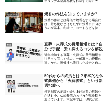
オリジナル会葬礼状を作成する際に大切
にしていることや注意点についてまとめ
ています。オリジナル会葬礼状を葬儀会
社や代筆者に依頼する前にお読みくださ
焼香の作法を知っていますか?
終活の知恵
い。会葬礼状の作成で大切...
焼香の作法とは葬儀で焼香をする場合に
は、持ち物などはもたずに焼香台に向か
うのが基本。冬場で、コートなどを持っ
ている場合も、誰かに預けるか大きめの
バッグを持って行き、それに入れて式の
受付に預けておく。焼香の作法は１つと
は限らないバッグやコート...
直葬・火葬式の費用相場とは？自
葬儀
分で手配・安く抑えるコツを解説
近年増加する直葬・火葬式の費用相場や
注意点を詳しく解説。一般葬との費用の
違いから、葬儀社へ依頼した場合と自前
手配の費用比較、福祉葬との違い、iタウ
ンページを活用した地元の親切な葬儀会
社の探し方まで、費用を抑えて納得のお
50代からの終活とは？形式的な仏
葬儀
見送りをするコツを紹介します。
式葬儀から「火葬後式」という新
選択肢へ
檀家制度の崩壊や繰り上げ法要の形骸化
が進む今、仏式葬儀のあり方が転換期を
迎えています。本記事では、50代が知っ
ておきたい葬儀の豆知識として、従来の
形式に囚われない新しい葬礼の形「火葬