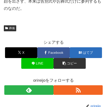
顔を出さず、本来は告別式やお葬式だけに参列するも
のなのだ。
葬儀
シェアする
X
Facebook
はてブ
LINE
コピー
orireijoをフォローする
orireijo