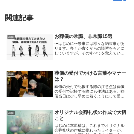
関連記事
お葬儀の常識、非常識15選
葬儀
〜はじめに〜祭事には様々な約束事があ
ります。多くが古くからの慣習をもとに
していますが、そのすべてを覚えている
人はそう多くありません。いざ葬儀とな
った時、失礼のないようにするために
も、場面に適した対応を今のうちからし
っかりと頭に入れておきまし...
葬儀の受付でかける言葉やマナー
葬儀
は？
葬儀の受付で記帳する際の注意点は葬儀
の受付で記帳する際にも作法はある。葬
儀当日は少し早めに着くようにして受付
をする。記帳は略さずに正確に書く。決
められている時間に間に合えばいいのだ
が、受付が混雑していることもあるの
オリジナル会葬礼状の作成で大切
葬儀
で、余裕を持った方がいい。...
こと
はじめに本原稿は、これまでオリジナル
会葬礼状の作成に携わったライターが、