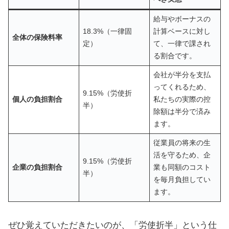
給与やボーナスの
18.3%（一律固
計算ベースに対し
全体の保険料率
定）
て、一律で課され
る割合です。
会社が半分を支払
ってくれるため、
9.15%（労使折
個人の負担割合
私たちの実際の控
半）
除額は半分で済み
ます。
従業員の将来の生
活を守るため、企
9.15%（労使折
企業の負担割合
業も同額のコスト
半）
を毎月負担してい
ます。
ぜひ覚えていただきたいのが、「労使折半」という仕