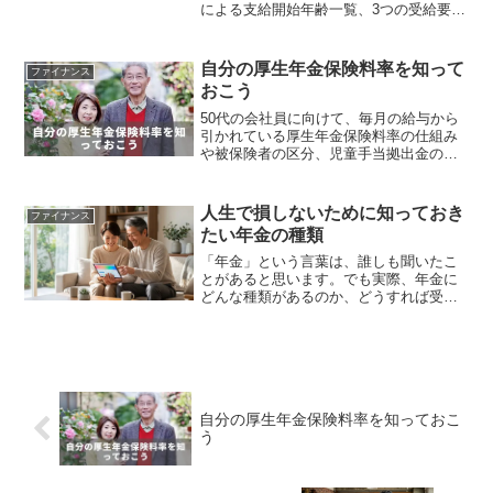
による支給開始年齢一覧、3つの受給要
件、2026年4月改正の在職老齢年金65万
円基準まで、50代が今すぐ確認すべき内
容をまとめました。
自分の厚生年金保険料率を知って
ファイナンス
おこう
50代の会社員に向けて、毎月の給与から
引かれている厚生年金保険料率の仕組み
や被保険者の区分、児童手当拠出金の影
響をわかりやすく解説。
人生で損しないために知っておき
ファイナンス
たい年金の種類
「年金」という言葉は、誰しも聞いたこ
とがあると思います。でも実際、年金に
どんな種類があるのか、どうすれば受給
できるのか、どれくらいの額をいつから
受け取れるのか、正確に知っている人は
多くないのではないでしょうか。年金制
度について、知っておかな...
自分の厚生年金保険料率を知っておこ
う