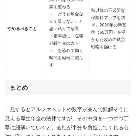
業を重ねる
秋以降の不必要な
・「どうせ年金な
保険料アップを防
んて貰えない」と
ぎ、2026年の新基
やめるべきこと
思い込んで放置
準（65万円）を活
・定年後に「在職
かした攻めの就労
老齢年金のカッ
戦略を描ける
ト」を恐れて働く
時間を極端に減ら
す
まとめ
一見するとアルファベットや数字が並んで難解そうに
見える厚生年金の法律ですが、その中身を一つずつ丁
寧に紐解いていくと、会社が半分を負担してくれる心