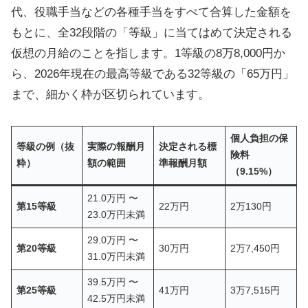
代、役職手当などの各種手当をすべて合算した金額を
もとに、全32段階の「等級」に当てはめて決定される
仮想の月給のことを指します。1等級の8万8,000円か
ら、2026年現在の最高等級である32等級の「65万円」
まで、細かく枠が区切られています。
個人負担の保
等級の例（抜
実際の報酬月
決定される標
険料
粋）
額の範囲
準報酬月額
（9.15%）
21.0万円 〜
第15等級
22万円
2万130円
23.0万円未満
29.0万円 〜
第20等級
30万円
2万7,450円
31.0万円未満
39.5万円 〜
第25等級
41万円
3万7,515円
42.5万円未満