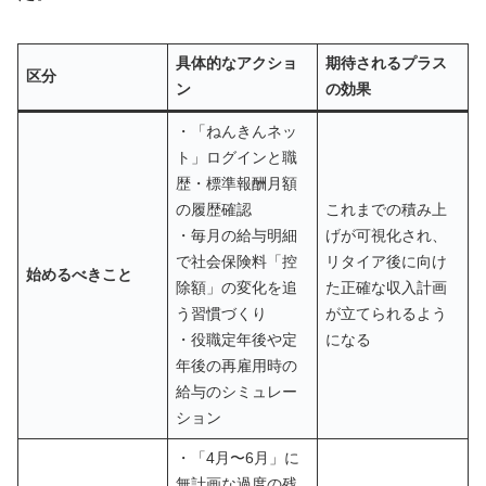
具体的なアクショ
期待されるプラス
区分
ン
の効果
・「ねんきんネッ
ト」ログインと職
歴・標準報酬月額
の履歴確認
これまでの積み上
・毎月の給与明細
げが可視化され、
で社会保険料「控
リタイア後に向け
始めるべきこと
除額」の変化を追
た正確な収入計画
う習慣づくり
が立てられるよう
・役職定年後や定
になる
年後の再雇用時の
給与のシミュレー
ション
・「4月〜6月」に
無計画な過度の残