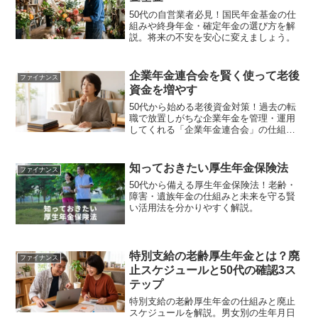
50代の自営業者必見！国民年金基金の仕
組みや終身年金・確定年金の選び方を解
説。将来の不安を安心に変えましょう。
企業年金連合会を賢く使って老後
ファイナンス
資金を増やす
50代から始める老後資金対策！過去の転
職で放置しがちな企業年金を管理・運用
してくれる「企業年金連合会」の仕組み
と利用するポイントを解説します。隠れ
た資産を賢く受け取り、生涯の安心を手
に入れるための具体的な手順が分かりま
知っておきたい厚生年金保険法
ファイナンス
す。
50代から備える厚生年金保険法！老齢・
障害・遺族年金の仕組みと未来を守る賢
い活用法を分かりやすく解説。
特別支給の老齢厚生年金とは？廃
ファイナンス
止スケジュールと50代の確認3ス
テップ
特別支給の老齢厚生年金の仕組みと廃止
スケジュールを解説。男女別の生年月日